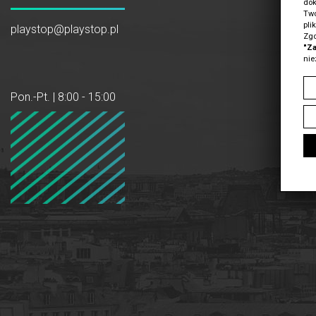
dok
Two
pli
playstop@playstop.pl
Zgo
"Za
nie
Pon.-Pt. | 8:00 - 15:00