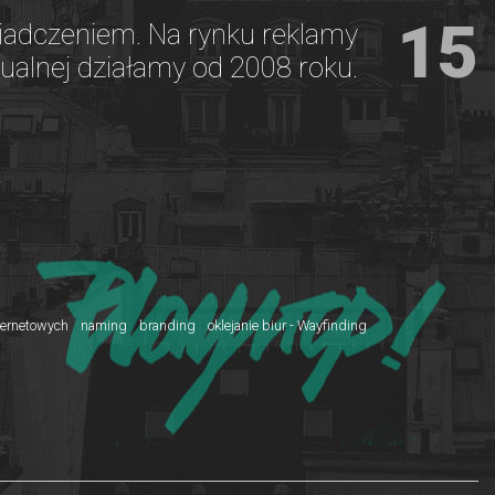
15
adczeniem. Na rynku reklamy
ualnej działamy od 2008 roku.
nternetowych
naming
branding
oklejanie biur - Wayfinding