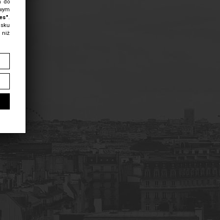
m do
owym
es"
.
isku
 niż