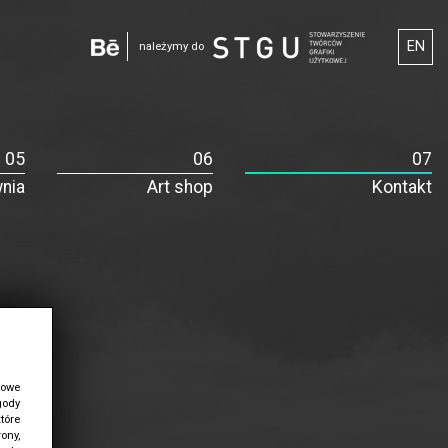
EN
należymy do
nia
Art shop
Kontakt
łowe
gody
tóre
ony,