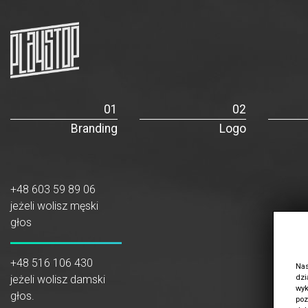
Branding
Logo
+48 603 59 89 06
jeżeli wolisz męski
głos
+48 516 106 430
Nas
dzi
jeżeli wolisz damski
wyk
głos.
poz