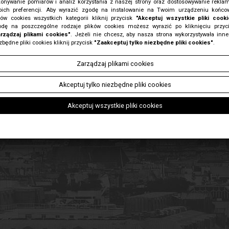
onywanie pomiarów i analiz korzystania z naszej strony oraz dostosowywanie rekla
ich preferencji. Aby wyrazić zgodę na instalowanie na Twoim urządzeniu końc
ków cookies wszystkich kategorii kliknij przycisk
"Akceptuj wszystkie pliki cooki
dę na poszczególne rodzaje plików cookies możesz wyrazić po kliknięciu przyc
rządzaj plikami cookies"
. Jeżeli nie chcesz, aby nasza strona wykorzystywała inne
zbędne pliki cookies kliknij przycisk
"Zaakceptuj tylko niezbędne pliki cookies"
.
Zarządzaj plikami cookies
Akceptuj tylko niezbędne pliki cookies
Akceptuj wszystkie pliki cookies