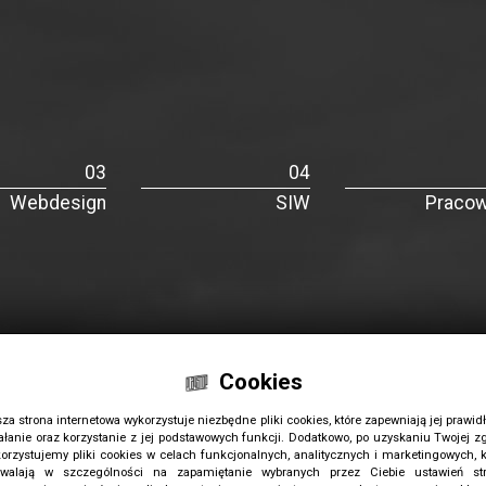
Webdesign
SIW
Pracow
Cookies
za strona internetowa wykorzystuje niezbędne pliki cookies, które zapewniają jej prawid
ałanie oraz korzystanie z jej podstawowych funkcji. Dodatkowo, po uzyskaniu Twojej z
orzystujemy pliki cookies w celach funkcjonalnych, analitycznych i marketingowych, k
walają w szczególności na zapamiętanie wybranych przez Ciebie ustawień str