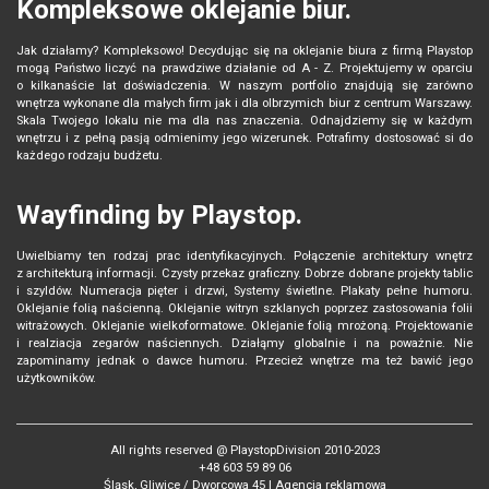
Kompleksowe oklejanie biur.
Jak działamy? Kompleksowo! Decydując się na oklejanie biura z firmą Playstop
mogą Państwo liczyć na prawdziwe działanie od A - Z. Projektujemy w oparciu
o kilkanaście lat doświadczenia. W naszym portfolio znajdują się zarówno
wnętrza wykonane dla małych firm jak i dla olbrzymich biur z centrum Warszawy.
Skala Twojego lokalu nie ma dla nas znaczenia. Odnajdziemy się w każdym
wnętrzu i z pełną pasją odmienimy jego wizerunek. Potrafimy dostosować si do
każdego rodzaju budżetu.
Wayfinding by Playstop.
Uwielbiamy ten rodzaj prac identyfikacyjnych. Połączenie architektury wnętrz
z architekturą informacji. Czysty przekaz graficzny. Dobrze dobrane projekty tablic
i szyldów. Numeracja pięter i drzwi, Systemy świetlne. Plakaty pełne humoru.
Oklejanie folią naścienną. Oklejanie witryn szklanych poprzez zastosowania folii
witrażowych. Oklejanie wielkoformatowe. Oklejanie folią mrożoną. Projektowanie
i realziacja zegarów naściennych. Działąmy globalnie i na poważnie. Nie
zapominamy jednak o dawce humoru. Przecież wnętrze ma też bawić jego
użytkowników.
All rights reserved @ PlaystopDivision 2010-2023
+48 603 59 89 06
Śląsk, Gliwice / Dworcowa 45 |
Agencja reklamowa