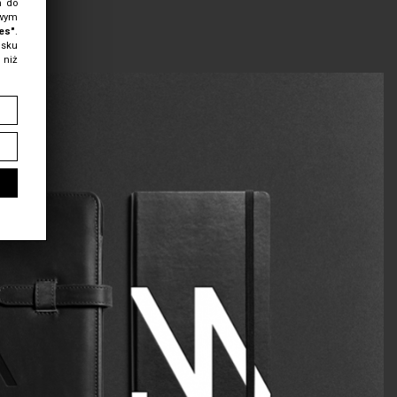
m do
owym
es"
.
isku
 niż