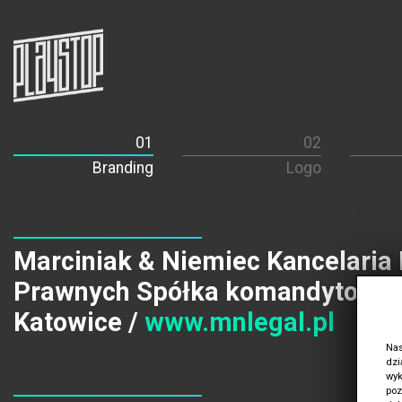
Branding
Logo
Marciniak & Niemiec Kancelaria
Prawnych Spółka komandytowa.
Katowice /
www.mnlegal.pl
Nas
dzi
wyk
poz