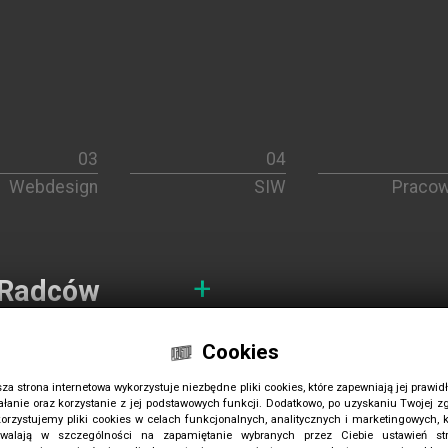
Webdesign
SIW
Pracow
 Radców
Logotyp dla Marciniak & Niemiec - Kan
w 2012. Ikona a wręcz symbol łączący w je
Cookies
i dobrej identyfikacji wizualnej dla branży
z pewnymi archaizmami obecnymi w tej czę
branż prawniczych - to nasza specjalność
za strona internetowa wykorzystuje niezbędne pliki cookies, które zapewniają jej prawid
wizerunkowo. Dla MN Legal wykonaliśmy s
ałanie oraz korzystanie z jej podstawowych funkcji. Dodatkowo, po uzyskaniu Twojej z
Dla każdego z nich fundamentem był bardz
orzystujemy pliki cookies w celach funkcjonalnych, analitycznych i marketingowych, k
walają w szczególności na zapamiętanie wybranych przez Ciebie ustawień str