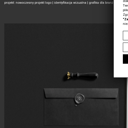
dok
projekt: nowoczesny projekt logo | identyfikacja wizualna | grafika dla branży prawni
Two
pli
Zgo
"Za
nie