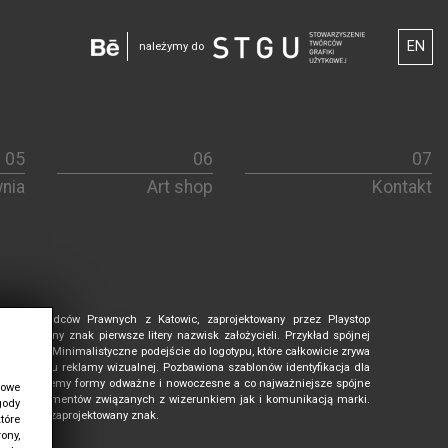
EN
należymy do
nia
Art shop
Kontakt
celarii Radców Prawnych z Katowic, zaprojektowany przez Playstop
den spójny znak pierwsze litery nazwisk założycieli. Przykład spójnej
 prawniczej. Minimalistyczne podejście do logotypu, które całkowicie zrywa
ści rynku reklamy wizualnej. Pozbawiona szablonów identyfikacja dla
. Projektujemy formy odważne i nowoczesne a co najważniejsze spójne
łowe
zereg elementów związanych z wizerunkiem jak i komunikacją marki.
gody
o dobrze zaprojektowany znak.
tóre
ony,