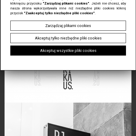
systemów do zarządzania pracą z Klientem, oraz pełną grafikę strony
kliknięciu przycisku
"Zarządzaj plikami cookies"
. Jeżeli nie chcesz, aby
internetowej wraz z jej zakodowaniem. Rikaus to idealny przykład
nasza strona wykorzystywała inne niż niezbędne pliki cookies kliknij
nowoczesnej i przemyślanej grafiki użytkowej. Pochodzimy z Gliwic
przycisk
"Zaakceptuj tylko niezbędne pliki cookies"
.
ale staramy się projektować globalnie, mądrze i ciekawie.
Zarządzaj plikami cookies
projekt: naming | branding | pełna identyfikacja firmowa | teczki i papiery firmowe
Akceptuj tylko niezbędne pliki cookies
| nowoczesne projektowanie graficzne | minimalizm formy | planowanie
sukcesyjne
Akceptuj wszystkie pliki cookies