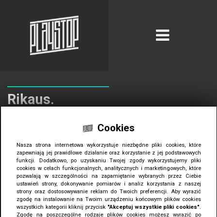
Rikaus.
Polska /
www.rikaus.com
Cookies
Nasza strona internetowa wykorzystuje niezbędne pliki cookies, które
zapewniają jej prawidłowe działanie oraz korzystanie z jej podstawowych
Rikaus - pochodna fińskiego słowa „rikkaus”. Oznacza ono pewność,
funkcji. Dodatkowo, po uzyskaniu Twojej zgody wykorzystujemy pliki
bogactwo i przyszłość. Nasza agencja odpowiedzialna była za proces
cookies w celach funkcjonalnych, analitycznych i marketingowych, które
namingowy i wykonanie spójnej identyfikacji wizualnej. Już sama
pozwalają w szczególności na zapamiętanie wybranych przez Ciebie
nazwa dała nam olbrzymie możliwości na budowanie marek
ustawień strony, dokonywanie pomiarów i analiz korzystania z naszej
zależnych. Planowanie sukcesyjne to wciąż mało rozwinięta w Polsce
strony oraz dostosowywanie reklam do Twoich preferencji. Aby wyrazić
dziedzina. Playstop miał za zadanie pokazać ją z całkiem innej,
zgodę na instalowanie na Twoim urządzeniu końcowym plików cookies
nowoczesnej wręcz strony. Całość założenia opiera się na schludnej
wszystkich kategorii kliknij przycisk
"Akceptuj wszystkie pliki cookies"
.
i przejrzystej grafice. Wykonaliśmy szereg druków firmowych,
Zgodę na poszczególne rodzaje plików cookies możesz wyrazić po